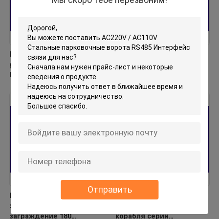
Durable Advertising Barrier
Алюминиевая сплав
gate featuring 4.1 meters
ручной автомобильной
boom length and speed
барьерной ворота 2-6s
adjustable between 4 and
регулируемая скорость
8 seconds for operation
парковки барьерной
ворота
Отправить
Ворота барьера корабля
Скорость карты 1-2с/3-5с
заграждения движения
Рфид ворот барьера
заграждение 180
корабля серии