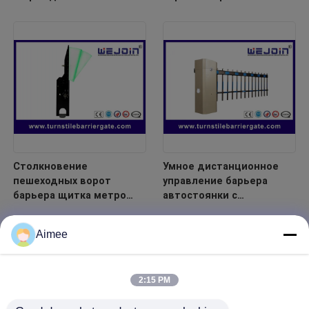
градусов складывая для
автостоянки умная
системы автостоянки
регулируемая
Столкновение
Умное дистанционное
пешеходных ворот
управление барьера
барьера щитка метро
автостоянки с
электронное
заграждением загородки
автоматическое анти-
Aimee
Crashworthy
2:15 PM