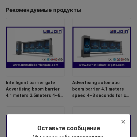
Рекомендуемые продукты
Intelligent barrier gate
Advertising automatic
Advertising boom barrier
boom barrier 4.1 meters
4.1 meters 3.5meters 4~8
speed 4~8 seconds for car
seconds for car park
park barrier system
barrier system
Оставьте сообщение
Мы скоро тебе перезвоним!