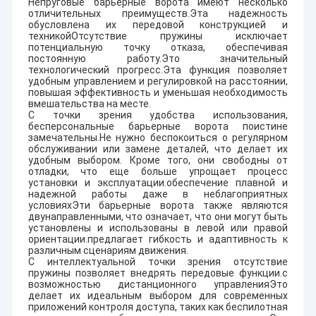
Непруговые барьерные ворота имеют несколько
отличительных преимуществ.Эта надежность
обусловлена их передовой конструкцией и
техникойОтсутствие пружины исключает
потенциальную точку отказа, обеспечивая
постоянную работу.Это значительный
технологический прогресс.Эта функция позволяет
удобным управлением и регулировкой на расстоянии,
повышая эффективность и уменьшая необходимость
вмешательства на месте.
С точки зрения удобства использования,
бесперсональные барьерные ворота поистине
замечательны.Не нужно беспокоиться о регулярном
обслуживании или замене деталей, что делает их
удобным выбором. Кроме того, они свободны от
отладки, что еще больше упрощает процесс
установки и эксплуатации.обеспечение плавной и
надежной работы даже в неблагоприятных
условияхЭти барьерные ворота также являются
двунаправленными, что означает, что они могут быть
установлены и использованы в левой или правой
ориентации.предлагает гибкость и адаптивность к
различным сценариям движения.
С интеллектуальной точки зрения отсутствие
пружины позволяет внедрять передовые функции.с
возможностью дистанционного управленияЭто
делает их идеальным выбором для современных
приложений контроля доступа, таких как беспилотная