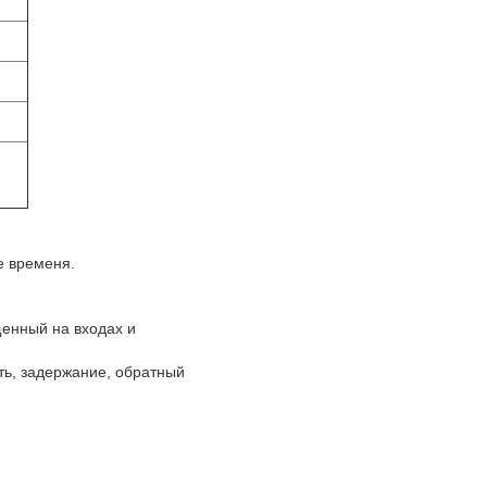
е временя.
щенный на входах и
ть, задержание, обратный