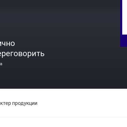
ично
ереговорить
а
ктер продукции