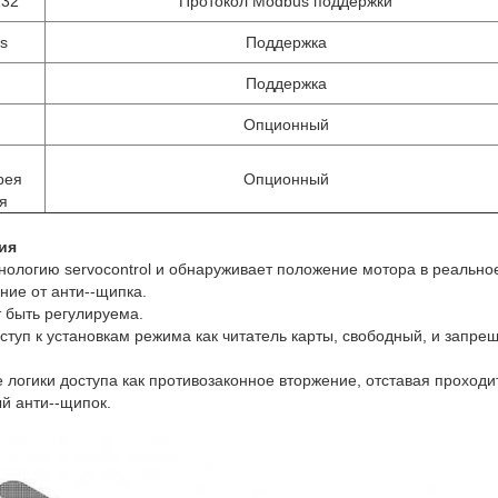
232
Протокол Modbus поддержки
s
Поддержка
Поддержка
Опционный
рея
Опционный
я
ия
нологию servocontrol и обнаруживает положение мотора в реально
ние от анти--щипка.
т быть регулируема.
ступ к установкам режима как читатель карты, свободный, и запре
 логики доступа как противозаконное вторжение, отставая проходи
ый анти--щипок.