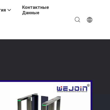
Контактные
тия
Данные
Барьера Качания С Мотором Сервопривода 50W