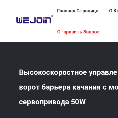
Главная Страница
О К
Главная Страница
/
Продукция
/
Строб Турникета Кон
Отправить Запрос
Высокоскоростное управле
ворот барьера качания с м
сервопривода 50W