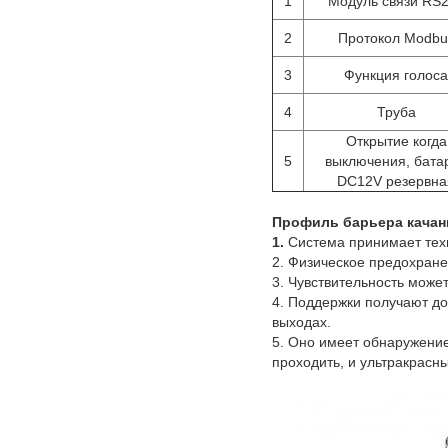
1
Модуль связи RS
2
Протокол Modbu
3
Функция голоса
4
Труба
Открытие когда
5
выключения, бата
DC12V резервна
Профиль барьера качан
1.
Система принимает тех
2. Физическое предохране
3. Чувствительность може
4. Поддержки получают до
выходах.
5. Оно имеет обнаружение
проходить, и ультракрасн