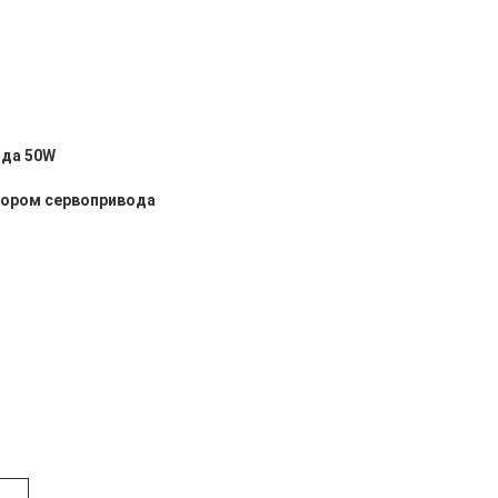
ода 50W
тором сервопривода