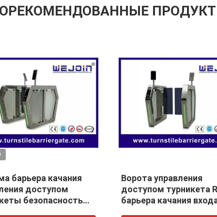
ОРЕКОМЕНДОВАННЫЕ ПРОДУК
акрасный анти-
Турникет барьера кач
кет ворот скорости
управления доступом
 отбрасывает барьер
автоматический с кар
лиона срок службы
ID/IC