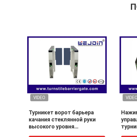
П
Ворота барьера качания
Ультр
ворот скорости турникета
турни
управления доступом
щипка
нержавеющей стали RFID
3 мил