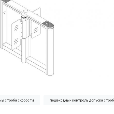
мы строба скорости
пешеходный контроль допуска стро