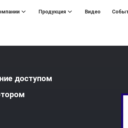
омпании
Продукция
Видео
Собы
троля Допуска
/
Высокоскоростное Управление Доступом Ворот 
ние доступом
отором