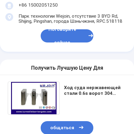
Запрет на проезд через платные ворота
+86 15002051250
Парк технологии Wejoin, отсутствие 3 BYD Rd,
Стрела шлагбаум
Shijing, Pingshan, города Шэньчжэня, RPC.518118
Поговорите
Автомобиль шлагбаум
сейчас
Турникет трипод
Электронный шлагбаум
Получить Лучшую Цену Для
Интеллектуальный шлагбаум
Строб турникета контроля допуска
Ход суда нержавеющей
стали 0.6s ворот 304
Турникеты с раздвижными створками
барьера щитка мотора DC
безщеточный
Турникет качания
Полноростовые турникеты
общаться