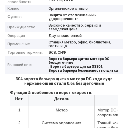
способности
Крыло
Органическое стекло
Защита от столкновений и
Функция
ударопрочность
Высокое качество, сервис и
Преимущество
заводская цена
Операция
Двунаправленный
Станция метро, ​​офис, библиотека,
Применение
гостиница
Торговые термины:
ЭСВ, СИФ
Ворота барьера щитка мотора DC
безщеточные
Высокий свет:
,
,
Ворота барьера щитка SS304
Ворота барьера безопасностью щитка
304 ворота барьера щитка мотора DC хода суда
нержавеющей стали 0.6s безщеточные
Функции & особенности ворот скорости:
Нет.
Деталь
1
Мотор
Мотор DC безще
сопротивление
2
Система управления
Точный контрол
удар и более д