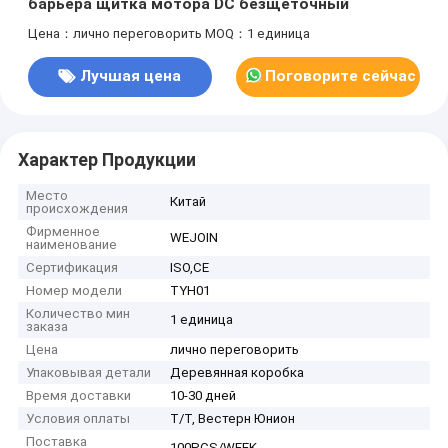
барьера щитка мотора DC безщеточный
Цена：лично переговорить
MOQ：1 единица
Лучшая цена
Поговорите сейчас
Характер Продукции
Место
Китай
происхождения
Фирменное
WEJOIN
наименование
Сертификация
ISO,CE
Номер модели
TYH01
Количество мин
1 единица
заказа
Цена
лично переговорить
Упаковывая детали
Деревянная коробка
Время доставки
10-30 дней
Условия оплаты
Т/Т, Вестерн Юнион
Поставка
100PCS/WEEK