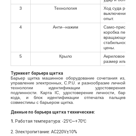
3
Технология
Ход суда регул
выключение, со
опыт.
4
Анти--нажим
Само-приспособ
коробка переда
вращающий моме
стабильность, 
цены.
5
Крыло
Акриловое или 
размер или цве
Турникет барьера щитка
Барьер щитка машинное оборудование сочетания из,
управление электронных, C.P.U. и разнообразие личной
технологии идентификации удостоверения
подлинности. Карта IC, удостоверение личности, бар
кода, и блок идентификации отпечатка пальцев
совместимы с барьером щитка.
Данные по
барьера щитка
технические:
1.
Работая температура: -25℃~+70℃
2. Электропитание: AC220V±10%