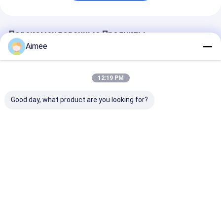
Системы управления парковкой
Парковочный барьер
Порекомендованные Продукты
Aimee
12:19 PM
Good day, what product are you looking for?
Столкновение
Направление Bi
Турникет вор
пешеходных ворот
ворот турникета
скорости бар
барьера щитка
барьера щитка
щитка
метро электронное
безопасностью
нержавеюще
автоматическое
управления
стали 304
Лучшая цена
Лучшая цена
Лучшая ц
анти- Crashworthy
доступом с
автоматическ
распознаванием
стеклянными
лиц
панелями
Главная
Карта
контактные
Desktop
страница
сайта
данные
Site
Карта сайта
Политика конфиденциальности