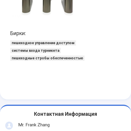
О нас
Экскурсия по заводу
Контроль качества
Бирки:
пешеходное управление доступом
Новости
системы входа турникета
Случаи
пешеходные стробы обеспеченностью
Поговорите сейчас
Турникет
Парковочный шлагбаум
Контактная Информация
Автоматический шлагбаум ворота
Mr. Frank Zhang