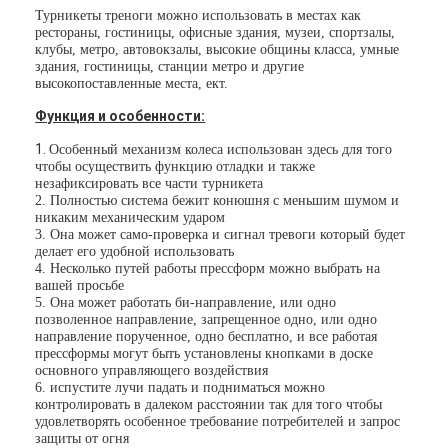
Турникеты треноги можно использовать в местах как
рестораны, гостиницы, офисные здания, музеи, спортзалы,
клубы, метро, автовокзалы, высокие общины класса, умные
здания, гостиницы, станции метро и другие
высокопоставленные места, ект.
Функция и особенности:
1.
Особенный механизм колеса использован здесь для того
чтобы осуществить функцию отладки и также
незафиксировать все части турникета
2. Полностью система бежит конюшня с меньшим шумом и
никаким механическим ударом
3. Она может само-проверка и сигнал тревоги который будет
делает его удобной использовать
4. Несколько путей работы прессформ можно выбрать на
вашей просьбе
5. Она может работать би-направление, или одно
позволенное направление, запрещенное одно, или одно
направление порученное, одно бесплатно, и все работая
прессформы могут быть установлены кнопками в доске
основного управляющего воздействия
6. испустите лучи падать и подниматься можно
контролировать в далеком расстоянии так для того чтобы
удовлетворять особенное требование потребителей и запрос
защиты от огня