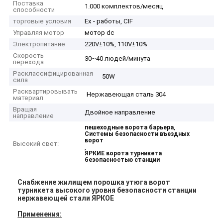
Поставка
1.000 комплектов/месяц
способности
торговые условия
Ex - работы, CIF
Управляя мотор
мотор dc
Электропитание
220V±10%, 110V±10%
Скорость
30~40 людей/минута
перехода
Расклассифицированная
50W
сила
Расквартировывать
Нержавеющая сталь 304
материал
Вращая
Двойное направление
направление
,
пешеходные ворота барьера
Системы безопасности въездных
ворот
Высокий свет:
,
ЯРКИЕ ворота турникета
безопасностью станции
Снабжение жилищем порошка утюга ворот
турникета высокого уровня безопасности станции
нержавеющей стали ЯРКОЕ
Применения: