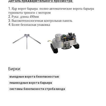
Деталь предварительного просмотра:
Запрет на проезд через платные ворота
Интерфейс входного
100мс,
сигнала
или течение сигнала
1.
Ядр ворот барьера: полно-автоматические ворота барьера
импульса ДК12В управляя,
турникета треноги с мотором
Стрела шлагбаум
больше 10мА
2.
Рука: длина 490мм
Скорость перехода
30~40 людей/минута
3.
Высокотехнологичная контрольная панель
Работая температура
- 40°К~55°К
Автомобиль шлагбаум
4.
Более безопасная упаковка
Крытый/на открытом
Рабочая Среда
воздухе (укрытие)
Турникет трипод
Относительная
≤95%
влажность
Электронный шлагбаум
Интеллектуальный шлагбаум
Строб турникета контроля допуска
Бирки:
Турникеты с раздвижными створками
въездные ворота безопасностью
пешеходные ворота барьера
Турникет качания
системы безопасности строба входа
Полноростовые турникеты