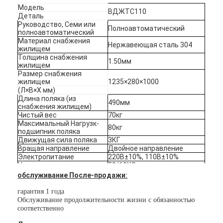
Модель
О нас
ВДЖТС110
Деталь
Руководство, Семи или
Полноавтоматический
Экскурсия по заводу
полноавтоматический
Материал снабжения
Нержавеющая сталь 304
жилищем
Контроль качества
Толщина снабжения
1.50мм
жилищем
Размер снабжения
Новости
жилищем
1235×280×1000
(Л×В×Х мм)
Случаи
Длина поляка (из
490мм
снабжения жилищем)
Чистый вес
70кг
Поговорите сейчас
Максимальный Нагрузк-
80кг
подшипник поляка
Движущая сила поляка
3КГ
Вращая направление
Двойное направление
Электропитание
220В±10%, 110В±10%
Турникет
Частота
50/60ХЗ
Напряжение тока
обслуживание После-продажи:
ДК12В
деятельности мотора
Парковочный шлагбаум
Расклассифицированная
гарантия 1 года
50В
сила
Обслуживание продолжительности жизни с обязанностью
Управляя мотор
Мотор ДК
Автоматический шлагбаум ворота
соответственно
Сигнал левел ДК12В
электрический, больше чем