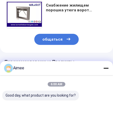
Снабжение жилищем
порошка утюга ворот
турникета высокого уровня
безопасности станции
нержавеющей стали ЯРКОЕ
общаться
Порекомендованные Продукты
Aimee
6:00 AM
Good day, what product are you looking for?
Автомобиль ворот
Нержавеющая
304 Стальная