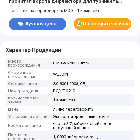
прочитал ворота дефлектора для турникета
треноги метро для системы управления
Цена：лично переговорить
MOQ：1 комплект
доступом
Лучшая цена
Поговорите сейчас
Характер Продукции
Место
Шэньчжэнь, Китай
происхождения
Фирменное
WEJOIN
наименование
Сертификация
SO 9001:2008, CE,
Номер модели
ВДЖТС210
Количество мин
1 комплект
заказа
Цена
лично переговорить
Упаковывая детали
Экспорт деревянный случай
через 2-7 рабочих дней после
Время доставки
полученной оплаты
Поставка
1, 0000 наборов/месяц
способности