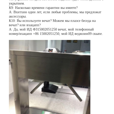
Запрет на проезд через платные ворота
укрытием.
К9: Насколько времени гарантии вы имеете?
А: Вхитхин один лет, если любые проблемы, мы предложат
Стрела шлагбаум
аксессуары.
К10: Вы используете вечат? Можем мы плаэсе беседа на
вечат? или вхацапп?
Автомобиль шлагбаум
А: Да, мой ИД ФЗ15002051250 вечат, мой телефонный
номер/вхацапп +86 15002051250, мой ИД веджоин09 скыпе.
Турникет трипод
Электронный шлагбаум
Интеллектуальный шлагбаум
Строб турникета контроля допуска
Турникеты с раздвижными створками
Турникет качания
Полноростовые турникеты