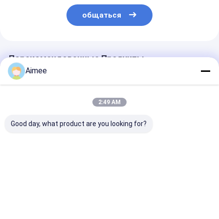
общаться
Порекомендованные Продукты
Aimee
2:49 AM
Good day, what product are you looking for?
Автомобиль ворот
Нержавеющая
304 Стальная
турникета
сталь Трипода
тройка с
управления
Свинцовые ворота
поворотными
доступом
с изысканной
воротами для
светофоров
вращающейся
высоких здан
Лучшая цена
Лучшая цена
Лучшая ц
автоматический
пластины для
помещений
вниз и автомобиль
безопасного
вверх
доступа в
ресторанах и