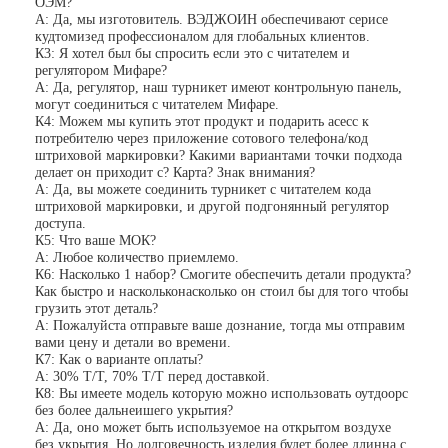
ОЭМ?
О нас
А: Да, мы изготовитель. ВЭДЖОИН обеспечивают серисе
кудтомизед профессионалом для глобальных клиентов.
К3: Я хотел был бы спросить если это с читателем и
Экскурсия по заводу
регулятором Мифаре?
А: Да, регулятор, наш турникет имеют контрольную панель,
могут соединиться с читателем Мифаре.
Контроль качества
К4: Можем мы купить этот продукт и подарить асесс к
потребителю через приложение сотового телефона/код
Новости
штриховой маркировки? Какими вариантами точки подхода
делает он приходит с? Карта? Знак внимания?
А: Да, вы можете соединить турникет с читателем кода
Случаи
штриховой маркировки, и другой подгонянный регулятор
доступа.
Поговорите сейчас
К5: Что ваше МОК?
А: Любое количество приемлемо.
К6: Насколько 1 набор? Смогите обеспечить детали продукта?
Как быстро и наскольконасколько он стоил бы для того чтобы
грузить этот деталь?
А: Пожалуйста отправьте ваше дознание, тогда мы отправим
Турникет
вами цену и детали во времени.
К7: Как о варианте оплаты?
Парковочный шлагбаум
А: 30% Т/Т, 70% Т/Т перед доставкой.
К8: Вы имеете модель которую можно использовать оутдоорс
без более дальнеишего укрытия?
Автоматический шлагбаум ворота
А: Да, оно может быть используемое на открытом воздухе
без укрытия. Но долговечность изделия будет более длинна с