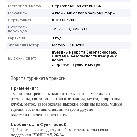
Материал шкафа
Нержавеющая сталь 304
Механизм
Алюминий сплава заливки формы
Сертификат
ISO9001: 2008
Скорость
25~32 люд/минута
перехода
Гарантия
1 год
Управляя мотор
Мотор DC щетки
,
въездные ворота безопасностью
Системы безопасности въездных
Высокий свет:
ворот
,
турникет треноги метро
Ворота турникета треноги
Применения:
Турникеты треноги можно использовать в местах как
рестораны, гостиницы, офисные здания, музеи, спортзалы,
клубы, метро, автовокзалы, высокие общины класса, умные
здания, гостиницы, станции метро и другие
высокопоставленные места, ект.
Особенности Функтионс&
1). Читатель карты доступный, читатель карты связи
поддержки ВЭИГНАД 26/34