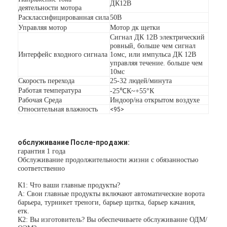
ДК12В
деятельности мотора
Расклассифицированная сила
50В
Управляя мотор
Мотор дк щетки
Сигнал ДК 12В электрический
ровный, больше чем сигнал
Интерфейс входного сигнала
1омс, или импульса ДК 12В
управляя течение. больше чем
10мс
Скорость перехода
25-32 людей/минута
Работая температура
-25℃К~+55°К
Рабочая Среда
Индоор/на открытом воздухе
Относительная влажность
<95>
обслуживание После-продажи:
гарантия 1 года
Обслуживание продолжительности жизни с обязанностью
соответственно
Домой
К1: Что ваши главные продукты?
Продукты
А: Свои главные продукты включают автоматические ворота
барьера, турникет треноги, барьер щитка, барьер качания,
етк.
Видеозаписи
К2: Вы изготовитель? Вы обеспечиваете обслуживание ОДМ/