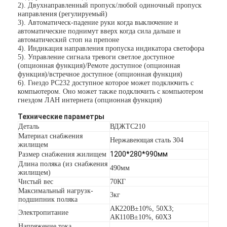
2). Двухнаправленный пропуск/любой одиночный пропуск
направления (регулируемый)
3). Автоматическ-падение руки когда выключение и
автоматические поднимут вверх когда сила дальше и
автоматический стоп на препоне
4). Индикация направления пропуска индикатора светофора
5). Управление сигнала тревоги светлое доступное
(опционная функция)/Ремоте доступное (опционная
функция)/встречное доступное (опционная функция)
6). Гнездо РС232 доступное которое может подключить с
компьютером. Оно может также подключить с компьютером
гнездом ЛАН интернета (опционная функция)
Технические параметры
Деталь
ВДЖТС210
Материал снабжения
Нержавеющая сталь 304
жилищем
1200*280*990мм
Размер снабжения жилищем
Длина поляка (из снабжения
490мм
жилищем)
Чистый вес
70КГ
Максимальный нагрузк-
3кг
подшипник поляка
АК220В±10%, 50ХЗ;
Электропитание
АК110В±10%, 60ХЗ
Напряжение тока