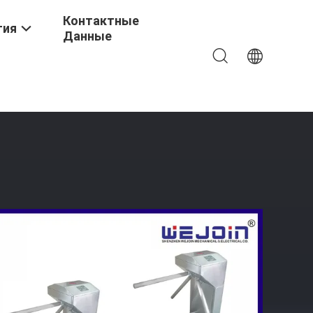
Контактные
тия
Данные
миниевый