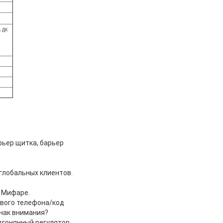
а ДК
рьер щитка, барьер
глобальных клиентов.
м Мифаре.
ового телефона/код
Знак внимания?
одгонянный регулятор