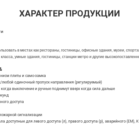
ХАРАКТЕР ПРОДУКЦИИ
ги
льзовать в местах как рестораны, гостиницы, офисные здания, музеи, спортза
класса, умные здания, гостиницы, станции метро и другие высокопоставленны
&
анисм плиты и само-замка
к/любой одиночный пропуск направления (регулируемый)
и когда выключение и ручные
поднимут вверх когда сила дальше
екунд
нного доступа
 пожарной сигнализации
а доступные для левого доступа (л), правого доступа (р), аварийного (EM),