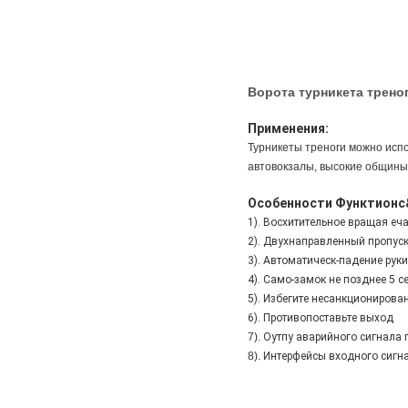
Ворота турникета трено
Применения:
Турникеты треноги можно испо
автовокзалы, высокие общины 
Особенности Функтионс
1). Восхитительное вращая еч
2). Двухнаправленный
пропус
3). Автоматическ-падение рук
4). Само-замок
не позднее 5 с
5).
Избегите несанкционирова
6).
Противопоставьте выход
7).
Оутпу аварийного сигнала
8).
Интерфейсы входного сигнал