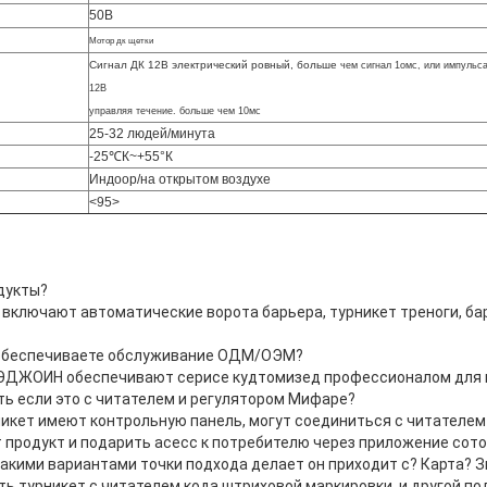
50В
Мотор дк щетки
Сигнал ДК 12В электрический ровный, больше
чем сигнал 1омс, или импульс
12В
управляя течение. больше чем 10мс
25-32 людей/минута
-25℃К~+55°К
Индоор/на открытом воздухе
<95>
дукты?
 включают автоматические ворота барьера, турникет треноги, ба
ы обеспечиваете обслуживание ОДМ/ОЭМ?
 ВЭДЖОИН обеспечивают серисе кудтомизед профессионалом для 
ить если это с читателем и регулятором Мифаре?
рникет имеют контрольную панель, могут соединиться с читателе
т продукт и подарить асесс к потребителю через приложение сот
акими вариантами точки подхода делает он приходит с? Карта? 
ть турникет с читателем кода штриховой маркировки, и другой п