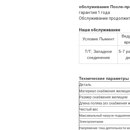
обслуживание После-пр
гарантия 1 года
Обслуживание продолжит
Наше обслуживание
Вед
Условие Пымент
вр
Т/Т; Западное
5-7 р
соединение
д
Технические параметры
Деталь
Материал снабжения жилище
Размер снабжения жилищем
Длина поляка (из снабжения 
Чистый вес
Максимальный нагрузк-подшипни
Электропитание
Напряжение тока деятельности м