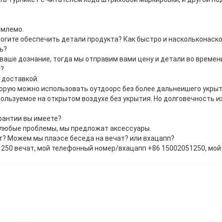
емлемо.
могите обеспечить детали продукта? Как быстро и наскольконаско
ь?
ваше дознание, тогда мы отправим вами цену и детали во времен
ы?
д доставкой.
торую можно использовать оутдоорс без более дальнеишего укры
пользуемое на открытом воздухе без укрытия. Но долговечность и
рантии вы имеете?
и любые проблемы, мы предложат аксессуары.
т? Можем мы плаэсе беседа на вечат? или вхацапп?
1250 вечат, мой телефонный номер/вхацапп +86 15002051250, мой