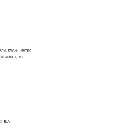
лы, клубы, метро,
е места, ект.
 КОНЦА