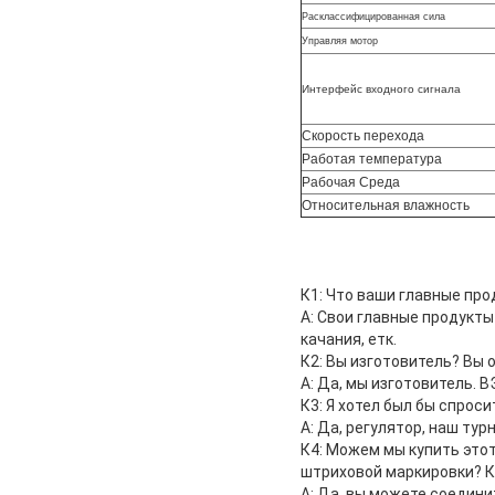
Расклассифицированная сила
Управляя мотор
Интерфейс входного сигнала
Скорость перехода
Работая температура
Рабочая Среда
Относительная влажность
К1: Что ваши главные про
А: Свои главные продукты
качания, етк.
К2: Вы изготовитель? В
А: Да, мы изготовитель.
К3: Я хотел был бы спрос
А: Да, регулятор, наш ту
К4: Можем мы купить это
штриховой маркировки? К
А: Да, вы можете соедини