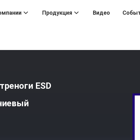
омпании
Продукция
Видео
Собы
еханизм Ворот Турникета Треноги ESD Регулятора Доступа Алю
треноги ESD
ниевый