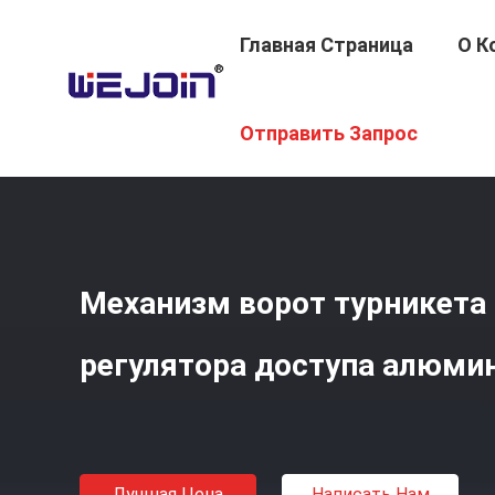
Главная Страница
О К
Главная Страница
/
Продукция
/
Турникет Трипод
/
М
Отправить Запрос
Механизм ворот турникета 
регулятора доступа алюми
Лучшая Цена
Написать Нам