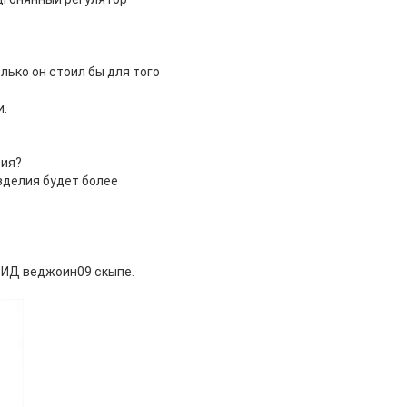
лько он стоил бы для того
и.
тия?
зделия будет более
 ИД веджоин09 скыпе.