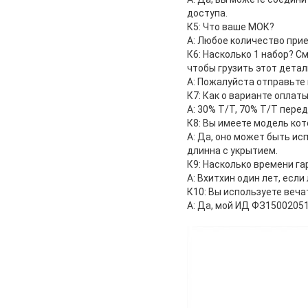
доступа.
К5: Что ваше МОК?
А: Любое количество при
К6: Насколько 1 набор? С
чтобы грузить этот детал
А: Пожалуйста отправьте 
К7: Как о варианте оплат
А: 30% Т/Т, 70% Т/Т пере
К8: Вы имеете модель ко
А: Да, оно может быть ис
длинна с укрытием.
К9: Насколько времени га
А: Вхитхин один лет, есл
К10: Вы используете веча
А: Да, мой ИД ФЗ1500205