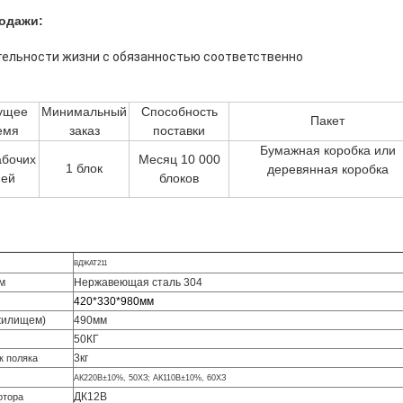
одажи:
ельности жизни с обязанностью соответственно
ущее
Минимальный
Способность
Пакет
емя
заказ
поставки
Бумажная коробка или
абочих
Месяц 10 000
1 блок
деревянная коробка
ней
блоков
ВДЖАТ211
м
Нержавеющая сталь 304
420*330*980мм
жилищем)
490мм
50КГ
3кг
к поляка
АК220В±10%, 50ХЗ; АК110В±10%, 60ХЗ
ДК12В
отора