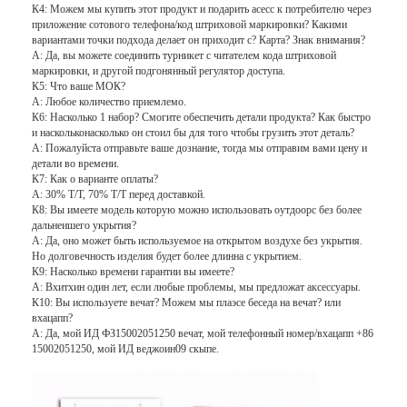
К4: Можем мы купить этот продукт и подарить асесс к потребителю через
Запрет на проезд через платные ворота
приложение сотового телефона/код штриховой маркировки? Какими
вариантами точки подхода делает он приходит с? Карта? Знак внимания?
Стрела шлагбаум
А: Да, вы можете соединить турникет с читателем кода штриховой
маркировки, и другой подгонянный регулятор доступа.
К5: Что ваше МОК?
Автомобиль шлагбаум
А: Любое количество приемлемо.
К6: Насколько 1 набор? Смогите обеспечить детали продукта? Как быстро
Турникет трипод
и наскольконасколько он стоил бы для того чтобы грузить этот деталь?
А: Пожалуйста отправьте ваше дознание, тогда мы отправим вами цену и
детали во времени.
Электронный шлагбаум
К7: Как о варианте оплаты?
А: 30% Т/Т, 70% Т/Т перед доставкой.
К8: Вы имеете модель которую можно использовать оутдоорс без более
Интеллектуальный шлагбаум
дальнеишего укрытия?
А: Да, оно может быть используемое на открытом воздухе без укрытия.
Строб турникета контроля допуска
Но долговечность изделия будет более длинна с укрытием.
К9: Насколько времени гарантии вы имеете?
А: Вхитхин один лет, если любые проблемы, мы предложат аксессуары.
Турникеты с раздвижными створками
К10: Вы используете вечат? Можем мы плаэсе беседа на вечат? или
вхацапп?
Турникет качания
А: Да, мой ИД ФЗ15002051250 вечат, мой телефонный номер/вхацапп +86
15002051250, мой ИД веджоин09 скыпе.
Полноростовые турникеты