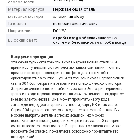
способности
Материал корпуса
Нержавеющая сталь
материал мотора
алюминий alooy
functuion
полноавтоматический
Напряжение
DC12V
,
стробы входа обеспеченностью
Высокий свет:
системы безопасности строба входа
Внедрение продукции
Эта серия турникета треноги входа нержавеющей стали 304
принимает уникальную технологию нашей компании---точные
предел и шестерня электричества фото для того чтобы
ориентировать закрытие. Турникет треноги входа нержавеющей
стали 304 был открыт и возврат из-за специфического мотора.
Закрытие очень точно и стабилизировано. Эта серия турникета
треноги входа нержавеющей стали 304 принимает стандартное
гнездо электричества. Она может прочитать карту кода
заграждения, удостоверение личности, карту ИК и так далее.
Серии 304 турникетов треноги входа нержавеющей стали. Вы
можете выбрать деталь и спесификалион. Их можно
использовать в школе, метро и камере и так далее. Эта серия
очень высокотехнологичного. В гарантии ло заказа она может
побежать безопасно, пожалуйста осторожно прочитайте это
инструклион!