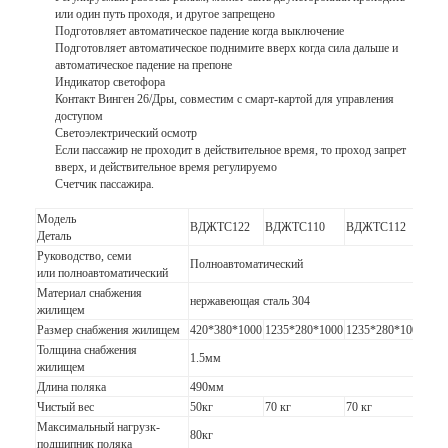
или один путь проходя, и другое запрещено
Подготовляет автоматическое падение когда выключение
Подготовляет автоматическое поднимите вверх когда сила дальше и
автоматическое падение на препоне
Индикатор светофора
Контакт Винген 26/Дры, совместим с смарт-картой для управления
доступом
Светоэлектрический осмотр
Если пассажир не проходит в действительное время, то проход запрет
вверх, и действительное время регулируемо
Счетчик пассажира.
Модель
ВДЖТС122
ВДЖТС110
ВДЖТС112
ВД
Деталь
Руководство, семи
Полноавтоматический
или полноавтоматический
Материал снабжения
нержавеющая сталь 304
Утю
жилищем
Размер снабжения жилищем
420*380*1000
1235*280*1000
1235*280*1000
420
Домой
Толщина снабжения
1.5мм
жилищем
Продукты
Длина поляка
490мм
Чистый вес
50кг
70 кг
70 кг
45 
Видеозаписи
Максимальный нагрузк-
80кг
подшипник поляка