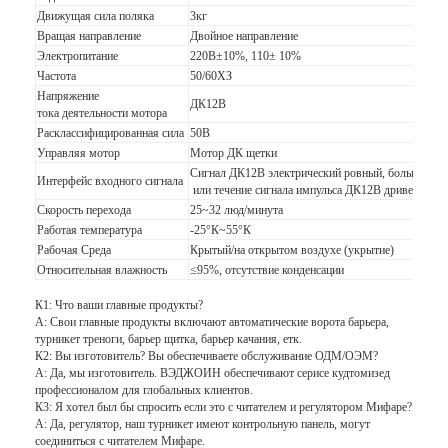
Движущая сила поляка
3кг
О нас
Вращая направление
Двойное направление
Электропитание
220В±10%, 110± 10%
Экскурсия по заводу
Частота
50/60ХЗ
Напряжение
ДК12В
Контроль качества
тока деятельности мотора
Расклассифицированная сила
50В
Новости
Управляя мотор
Мотор ДК щетки
Сигнал ДК12В электрический ровный, больше чем
Интерфейс входного сигнала
или течение сигнала импульса ДК12В дривелинг,
Случаи
Скорость перехода
25~32 люд/минута
Работая температура
-25°К~55°К
Поговорите сейчас
Рабочая Среда
Крытый/на открытом воздухе (укрытие)
Относительная влажность
≤95%, отсутствие конденсации
К1: Что ваши главные продукты?
А: Свои главные продукты включают автоматические ворота барьера,
Турникет
турникет треноги, барьер щитка, барьер качания, етк.
К2: Вы изготовитель? Вы обеспечиваете обслуживание ОДМ/ОЭМ?
Парковочный шлагбаум
А: Да, мы изготовитель. ВЭДЖОИН обеспечивают серисе кудтомизед
профессионалом для глобальных клиентов.
К3: Я хотел был бы спросить если это с читателем и регулятором Мифаре?
Автоматический шлагбаум ворота
А: Да, регулятор, наш турникет имеют контрольную панель, могут
соединиться с читателем Мифаре.