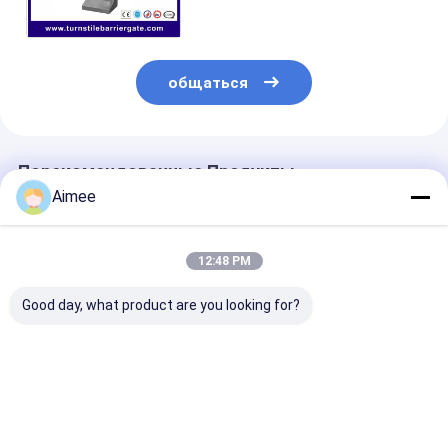
нержавеющей стали
автоматической
общаться
Порекомендованные Продукты
Aimee
12:48 PM
Good day, what product are you looking for?
Автомобиль ворот
Нержавеющая
304 Стальная
турникета
сталь Трипода
тройка с
управления
Свинцовые ворота
поворотными
доступом
с изысканной
воротами для
светофоров
вращающейся
высоких здан
Лучшая цена
Лучшая цена
Лучшая ц
автоматический
пластины для
помещений