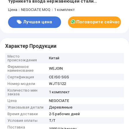
турникета входа нержавеющей стали
автоматической
Цена：NEGOCIATE
MOQ：1 комплект
Лучшая цена
Поговорите сейчас
Характер Продукции
Место
Китай
происхождения
Фирменное
WEJOIN
наименование
Сертификация
CE ISO SGS
Номер модели
WJTS122
Количество мин
1 комплект
заказа
Цена
NEGOCIATE
Упаковывая детали
Деревянные
Время доставки
2-5 рабочих дней
Условия оплаты
T/T
Поставка
1000 Шт/месяц