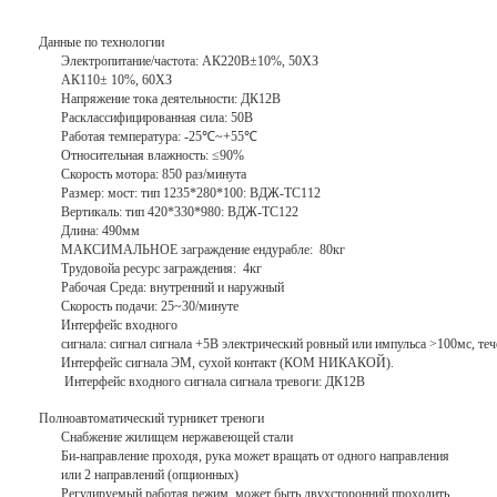
Данные по технологии
Электропитание/частота: АК220В±10%, 50ХЗ
АК110± 10%, 60ХЗ
Напряжение тока деятельности: ДК12В
Расклассифицированная сила: 50В
Работая температура: -25℃~+55℃
Относительная влажность: ≤90%
Скорость мотора: 850 раз/минута
Размер: мост: тип 1235*280*100: ВДЖ-ТС112
Вертикаль: тип 420*330*980: ВДЖ-ТС122
Длина: 490мм
МАКСИМАЛЬНОЕ заграждение ендурабле: 80кг
Трудовойа ресурс заграждения: 4кг
Рабочая Среда: внутренний и наружный
Скорость подачи: 25~30/минуте
Интерфейс входного
сигнала: сигнал сигнала +5В электрический ровный или импульса >100мс,
Интерфейс сигнала ЭМ, сухой контакт (КОМ НИКАКОЙ).
Интерфейс входного сигнала сигнала тревоги: ДК12В
Полноавтоматический турникет треноги
Снабжение жилищем нержавеющей стали
Би-направление проходя, рука может вращать от одного направления
или 2 направлений (опционных)
Регулируемый работая режим, может быть двухсторонний проходить