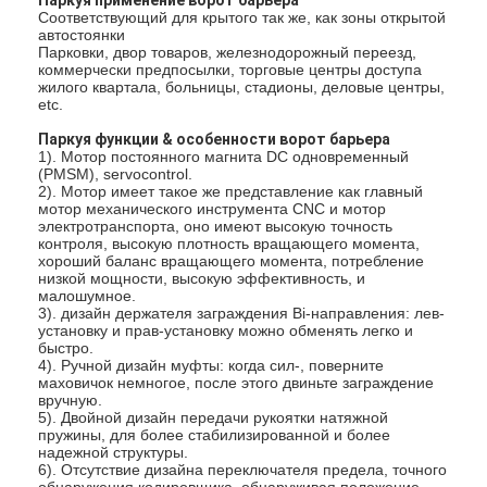
Соответствующий для крытого так же, как зоны открытой
автостоянки
Парковки, двор товаров, железнодорожный переезд,
коммерчески предпосылки, торговые центры доступа
жилого квартала, больницы, стадионы, деловые центры,
etc.
Паркуя функции & особенности ворот барьера
1). Мотор постоянного магнита DC одновременный
(PMSM), servocontrol.
2). Мотор имеет такое же представление как главный
мотор механического инструмента CNC и мотор
электротранспорта, оно имеют высокую точность
контроля, высокую плотность вращающего момента,
хороший баланс вращающего момента, потребление
низкой мощности, высокую эффективность, и
малошумное.
3). дизайн держателя заграждения Bi-направления: лев-
установку и прав-установку можно обменять легко и
быстро.
4). Ручной дизайн муфты: когда сил-, поверните
маховичок немногое, после этого двиньте заграждение
вручную.
5). Двойной дизайн передачи рукоятки натяжной
пружины, для более стабилизированной и более
надежной структуры.
6). Отсутствие дизайна переключателя предела, точного
обнаружения кодировщика, обнаруживая положение