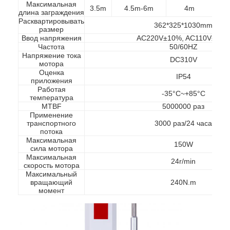
Максимальная
3.5m
4.5m-6m
4m
4.
О нас
длина заграждения
Расквартировывать
362*325*1030mm
размер
Экскурсия по заводу
Ввод напряжения
AC220V±10%, AC110V±10
Частота
50/60HZ
Контроль качества
Напряжение тока
DC310V
мотора
Оценка
IP54
Новости
приложения
Работая
-35°C~+85°C
температура
Случаи
MTBF
5000000 раз
Применение
Поговорите сейчас
транспортного
3000 раз/24 часа
потока
Максимальная
150W
сила мотора
Максимальная
24r/min
скорость мотора
Турникет
Максимальный
вращающий
240N.m
момент
Парковочный шлагбаум
Автоматический шлагбаум ворота