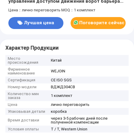
управления доступом движения ворот барьера
заграждения стоянки силы безщеточный
Цена：лично переговорить
MOQ：1 комплект
Лучшая цена
Поговорите сейчас
Характер Продукции
Место
Китай
происхождения
Фирменное
WEJOIN
наименование
Сертификация
CE ISO SGS
Номер модели
ВДЖДЗ04СВ
Количество мин
1 комплект
заказа
Цена
лично переговорить
Упаковывая детали
коробка
через 3-5 рабочих дней после
Время доставки
полученной компенсации
Условия оплаты
T / T, Western Union