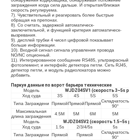
заграждения когда сила дальше. И открытая/близкая
скорость регулируема.
7). Чувствительный и реагировать более быстрые
обращая на препонах.
8). Со считать, задержкой автоматическ-
заключительной, и функцией критерия автоматическ-
вызревания.
9). дисплей трубки 4 чисел цифровой показывает
больше информации.
10). Входной сигнал сигнала управления провода
NO/NC опционный.
11). Интегрированное сообщение RS485, ультракрасный
фотоэлемент, и интерфейс детектора петли. Сеть RJ45,
детектор петли, и модуль радиолокатора можно
добавить.
Паркуя данные по ворот барьера технические
Модель
WJDZ04SV1 (скорость 3~5s регул
Ход суда
3S
4S
5S
5S
5
Складчатость
Заго
Типа Заграждени
Прямой
Прямой
Прямой
Домой
90°
Максимальная
4.5M
5M
6M
5M
4.
длина заграждения
Продукты
Модель
WJDZ04SV2 (скорость 1.5~5s регу
Ход суда
1.5s
2/3/4/5s
5s
5
Видеозаписи
Складчатость
Заго
Типа Заграждени
Прямой
Прямой
90°