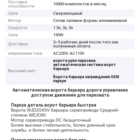
Поставка
10000 комплектов в месяц
способности
Сила
Сверхмощный
Мотор
Сплав заливки формы алюминиевый
Скорость
1.5s, 3s, 5s
Сила
150W
3~5 рабочих дней после того как
Доставка
полученная оплата
напряжение тока
AC220V; AC110V
,
ворота руки парковки
автоматическая система ворот
барьера
Высокий свет:
,
Ворота барьера заграждения OEM
паркуя
Автоматические ворота барьера дороги управления
доступом движения для парковать
Паркуя деталь ворот барьера быстрая
Ворота WJDZ04SV барьера сервопривода Средний-
степени WEJOIN
Мотор сервопривода DC безщеточный
Более высокая стабильность, более длинный срок
службы, и более легкая деятельность
Паркуя применение ворот барьера