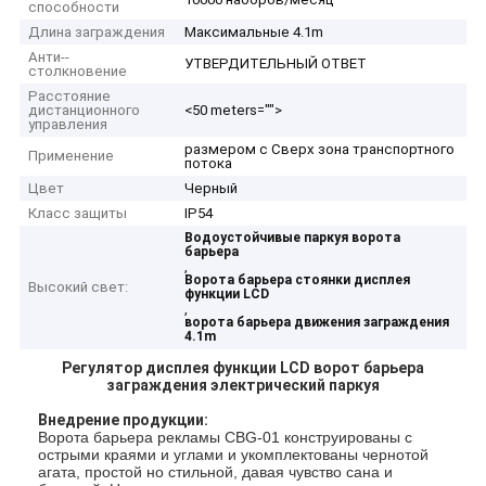
способности
Длина заграждения
Максимальные 4.1m
Анти--
УТВЕРДИТЕЛЬНЫЙ ОТВЕТ
столкновение
Расстояние
дистанционного
<50 meters="">
управления
размером с Сверх зона транспортного
Применение
потока
Цвет
Черный
Класс защиты
IP54
Водоустойчивые паркуя ворота
барьера
,
Ворота барьера стоянки дисплея
Высокий свет:
функции LCD
,
ворота барьера движения заграждения
4.1m
Регулятор дисплея функции LCD ворот барьера
заграждения электрический паркуя
Внедрение продукции:
Ворота барьера рекламы CBG-01 конструированы с
острыми краями и углами и укомплектованы чернотой
агата, простой но стильной, давая чувство сана и