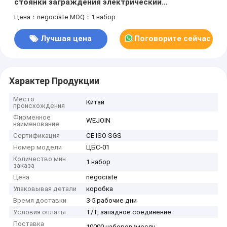
стоянки заграждения электрический
водоустойчивый
Цена：negociate
MOQ：1 набор
Лучшая цена
Поговорите сейчас
Характер Продукции
Место
Китай
происхождения
Фирменное
WEJOIN
наименование
Сертификация
CE ISO SGS
Номер модели
ЦБС-01
Количество мин
1 набор
заказа
Цена
negociate
Упаковывая детали
коробка
Время доставки
3-5 рабочие дни
Условия оплаты
Т/Т, западное соединение
Поставка
10000 наборов/месяц