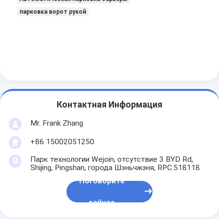
Запрет на проезд через платные ворота
парковка ворот рукой
Стрела шлагбаум
Автомобиль шлагбаум
Турникет трипод
Электронный шлагбаум
Контактная Информация
Интеллектуальный шлагбаум
Mr. Frank Zhang
Строб турникета контроля допуска
+86 15002051250
Турникеты с раздвижными створками
Парк технологии Wejoin, отсутствие 3 BYD Rd,
Shijing, Pingshan, города Шэньчжэня, RPC.518118
Турникет качания
Поговорите
Полноростовые турникеты
сейчас