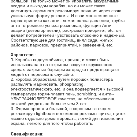
большой. Не только может он управлять аккуратными
входом и выходом корабля, но он может также
достигнуть огромного рекламируя влияния через свою
уникальную форму рекламы. И свои множественные
характеристики как анти--ломая волна давления, трубка
анти--огромного успеха резиновая, функция Анти--
аварии (детектор петли), раскрывая приоритет, etc. он
делает потребителей чувствовать спокойно и надежный.
Соответствующее для гостиниц, вилл сада, жилых
районов, парковок, предприятий, и заведений, etc.
Характеры:
1.
Коробка водоустойчива, прочна, и может быть
использована в на открытом воздухе окружающих
средах. закрытые барьеры загородки предотвращают
людей от пересекать случайно.
2. коробка обработана путем порошок полиэстера
распылять мариновать, phosphating,
электростатического, etc. и она подвергается к высокой
температуре горяч-плавит печь, scrubbing, и анти--
УЛЬТРАФИОЛЕТОВОЕ качество, не обеспечивающ
никакой увядать на больше чем 3 лет.
3. Форма проста и большой, с хорошим взглядом
рекламируя lightbox и положения рекламы щитка, щиток
можно отдельно демонтировать, легкий для изменения
экрана, легкого для того чтобы работать.
Спецификации: