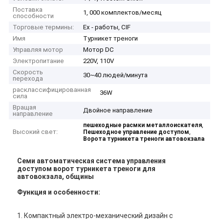
Поставка
1, 000 комплектов/месяц
способности
Торговые термины:
Ex - работы, CIF
Имя
Турникет треноги
Управляя мотор
Мотор DC
Электропитание
220V, 110V
Скорость
30~40 людей/минута
перехода
расклассифицированная
36W
сила
Вращая
Двойное направление
направление
,
пешеходные расмки металлоискателя
Высокий свет:
,
Пешеходное управление доступом
Ворота турникета треноги автовокзала
Семи автоматическая система управления
доступом ворот турникета треноги для
автовокзала, общины
Функция и особенности:
1. Компактный электро-механический дизайн с