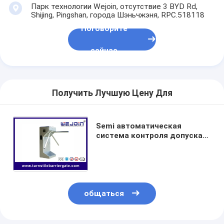
Системы управления парковкой
Парк технологии Wejoin, отсутствие 3 BYD Rd,
Shijing, Pingshan, города Шэньчжэня, RPC.518118
Парковочный барьер
Поговорите
сейчас
Получить Лучшую Цену Для
Semi автоматическая
система контроля допуска
строба турникета треноги
для автобусной станции,
общины
общаться