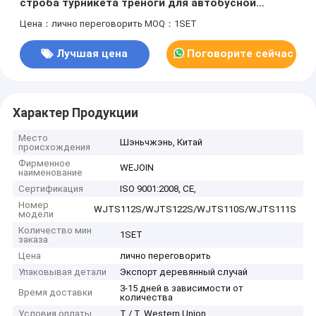
строба турникета треноги для автобусной
станции, общины
Цена：лично переговорить
MOQ：1SET
Лучшая цена
Поговорите сейчас
Характер Продукции
Место
Шэньчжэнь, Китай
происхождения
Фирменное
WEJOIN
наименование
Сертификация
ISO 9001:2008, CE,
Номер
WJTS112S/WJTS122S/WJTS110S/WJTS111S
модели
Количество мин
1SET
заказа
Цена
лично переговорить
Упаковывая детали
Экспорт деревянный случай
3-15 дней в зависимости от
Время доставки
количества
Условия оплаты
T / T, Western Union