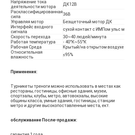
Напряжение тока
ДК12В
О нас
деятельности мотора
Расклассифицированная
36В
сила
Экскурсия по заводу
Управляя мотор
Безщеточный мотор ДК
Интерфейс входного
сухой контакт с ИМПом ульс межд
сигнала
Контроль качества
Скорость перехода
30~40 людей/минута
Работая температура
- 40°К~55°К
Новости
Рабочая Среда
Крытый/на открытом воздухе (укр
Относительная
≤95%
влажность
Случаи
Применения:
Поговорите сейчас
Турникеты треноги можно использовать в местах как
рестораны, гостиницы, офисные здания, музеи,
спортзалы, клубы, метро, автовокзалы, высокие
Турникет
общины класса, умные здания, гостиницы, станции
метро и другие высокопоставленные места, ект.
Парковочный шлагбаум
обслуживание После-продажи:
Автоматический шлагбаум ворота
гарантия 1 года