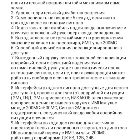
восхитительной вращая плитой и механизмом само-
замка
2. Удовлетворительный для би-направления
3. Само-запирать не позднее 5 секунд если никто
проходя после активации сигнала
4. Подготовьте автомобиль падая когда выключение и
вручную положенный руке вверх когда сила дальше
5. Выход человека встречный имеет в распоряжении
указание количества пассажира; ИМП ульс 200МС
6. Способный для избежания несанкционированного
доступа
7. Выведенный наружу сигнал пожарной сигнализации
аварийный: если с функцией падения руки
автоматической, рука упадет автоматически после
активации сигнала; если не, плита руки вращая может
работать свободно и сигнал тревоги после активации
сигнала
8. Интерфейсы входного сигнала доступные для левого
доступа (л), правого доступа (р), аварийной ситуации
(ЭМ), ГНД; ЭМ в приоритете; НИКАКОЕ электрическое
воспроизведение не вывело наружу с ИМПом ульс
между 200МС~500МС; Сигнал ЭМ должен
поддерживать соединенный когда любая аварийная
ситуация случается.
9. Интерфейсы выхода доступные для счетчиков
пассажира (левых и правильных сторон); это динатрон
ОК выведенный наружу с ИМПом ульс 200МС;
работающ с приборами ДК 5В, 12В, 24В.