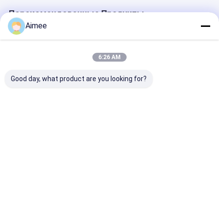
Порекомендованные Продукты
Aimee
6:26 AM
Good day, what product are you looking for?
Автомобиль ворот
Нержавеющая
304 Стальная
турникета
сталь Трипода
тройка с
управления
Свинцовые ворота
поворотными
доступом
с изысканной
воротами для
светофоров
вращающейся
высоких здан
Лучшая цена
Лучшая цена
Лучшая ц
автоматический
пластины для
помещений
вниз и автомобиль
безопасного
вверх
доступа в
ресторанах и
отелях
Главная
Карта
контактные
Desktop
страница
сайта
данные
Site
Карта сайта
Политика конфиденциальности
Качество
Турникет
Китайская фабрика.Copyright © 2026
Shenzhen Wejoin Mechanical & Electrical Co.. All Rights Reserved.