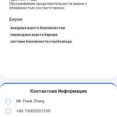
Запрет на проезд через платные ворота
Обслуживание продолжительности жизни с
обязанностью соответственно
Стрела шлагбаум
Бирки:
Автомобиль шлагбаум
въездные ворота безопасностью
пешеходные ворота барьера
Турникет трипод
системы безопасности строба входа
Электронный шлагбаум
Интеллектуальный шлагбаум
Строб турникета контроля допуска
Турникеты с раздвижными створками
Контактная Информация
Турникет качания
Mr. Frank Zhang
Полноростовые турникеты
+86 15002051250