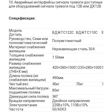
10. Аварийные интерфейсы сигнала тревоги доступные
для оборудований сигнала тревоги под 12В или ДК12В
Спецификации:
Модель
ВДЖТС122С
ВДЖТС110С
ВДЖТ
Деталь
Руководство, Семи или
Полуавтоматный
полноавтоматический
Материал снабжения
Нержавеющая сталь 304
жилищем
Толщина снабжения
1.50мм
жилищем
Размер снабжения
жилищем
420×380×1000
1235×280×1000
1235×
(Л×В×Х мм)
Длина поляка (из
490мм
снабжения жилищем)
Домой
Чистый вес
40кг
70кг
70кг
Максимальный Нагрузк-
80кг
подшипник поляка
Продукты
Движущая сила поляка
3КГ
Вращая направление
Двойное направление
Электропитание
220В±10%, 110В±10%
Видеозаписи
Частота
50/60ХЗ