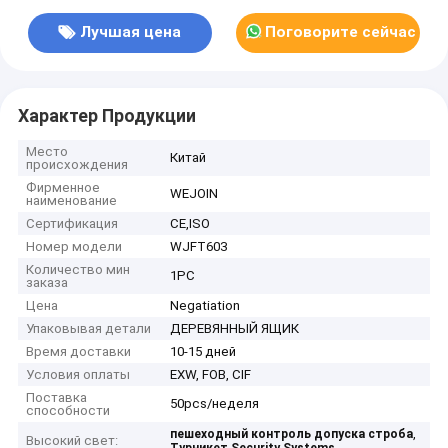
Лучшая цена
Поговорите сейчас
Характер Продукции
Место
Китай
происхождения
Фирменное
WEJOIN
наименование
Сертификация
CE,ISO
Номер модели
WJFT603
Количество мин
1PC
заказа
Цена
Negatiation
Упаковывая детали
ДЕРЕВЯННЫЙ ЯЩИК
Время доставки
10-15 дней
Условия оплаты
EXW, FOB, CIF
Поставка
50pcs/неделя
способности
,
пешеходный контроль допуска строба
Высокий свет: