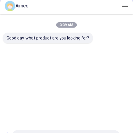
Aimee
3:39 AM
Good day, what product are you looking for?
Indoor Swimming
Строб стандартное
Полный турни
Pool Full Height
RS485 турникета
контроля доп
Turnstile pedestrian
контроля допуска
высоты
security gates
нержавеющей
стали выставки
Лучшая цена
Лучшая цена
Лучшая ц
Главная
Карта
контактные
Desktop
Домой
страница
сайта
данные
Site
Карта сайта
Политика конфиденциальности
Продукты
Качество
Турникет
Китайская фабрика.Copyright © 2026
Shenzhen Wejoin Mechanical & Electrical Co.. All Rights Reserved.
Видеозаписи