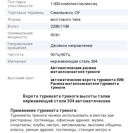
Поставка
1 000 комплектов/месяц
способности
Торговые термины:
Самовывоз, CIF
Форма
мостового типа
Вольт
220В/110В
Номинальная
50 Вт
мощность
Направление
Двойное направление
вращения
Частота
50 Гц/60 Гц
Материал
нержавеющая сталь 304
Автоматические расмки
металлоискателя треноги
,
Высокий свет:
,
автоматические ворота турникета 50W
Расмка металлоискателя турникета
треноги
Ворота турникета треноги высоты талии
нержавеющей стали 304 автоматические
Применения
турникета треноги
:
Турникеты треноги можно использовать в местах как
рестораны, гостиницы, офисные здания, музеи,
спортзалы, клубы, метро, автовокзалы, высокие общины
класса, умные здания, гостиницы, станции метро и