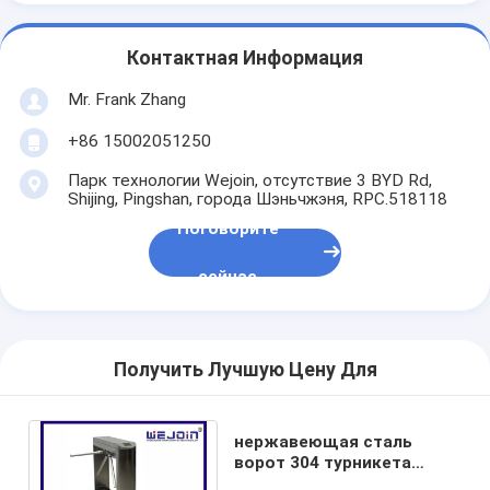
О нас
Контактная Информация
Экскурсия по заводу
Mr. Frank Zhang
Контроль качества
+86 15002051250
Новости
Парк технологии Wejoin, отсутствие 3 BYD Rd,
Shijing, Pingshan, города Шэньчжэня, RPC.518118
Случаи
Поговорите
Поговорите сейчас
сейчас
Турникет
Получить Лучшую Цену Для
Парковочный шлагбаум
нержавеющая сталь
Автоматический шлагбаум ворота
ворот 304 турникета
треноги высоты талии