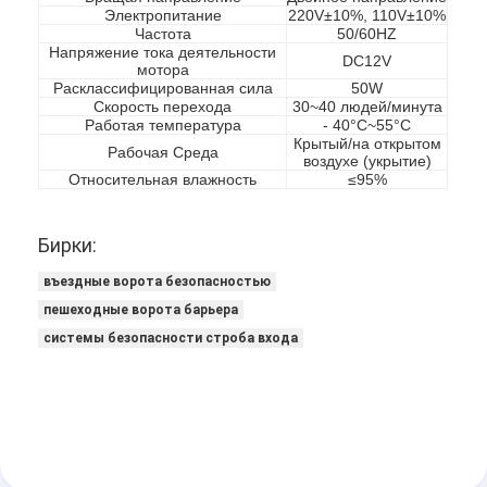
Электропитание
220V±10%, 110V±10%
Частота
50/60HZ
Напряжение тока деятельности
DC12V
мотора
Расклассифицированная сила
50W
Скорость перехода
30~40 людей/минута
Работая температура
- 40°C~55°C
Крытый/на открытом
Рабочая Среда
воздухе (укрытие)
Относительная влажность
≤95%
Бирки:
въездные ворота безопасностью
пешеходные ворота барьера
системы безопасности строба входа
Домой
Продукты
Видеозаписи