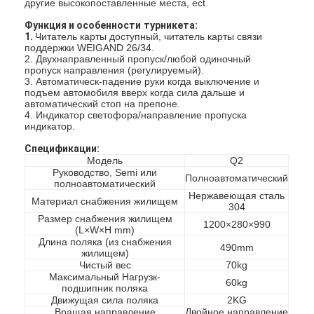
другие высокопоставленные места, ect.
Функция и особенности
турникета
:
1.
Читатель карты доступный, читатель карты связи
поддержки WEIGAND 26/34.
2. Двухнаправленный пропуск/любой одиночный
пропуск направления (регулируемый).
3. Автоматическ-падение руки когда выключение и
подъем автомобиля вверх когда сила дальше и
автоматический стоп на препоне.
4. Индикатор светофора/направление пропуска
индикатор.
Спецификации:
Модель
Q2
Руководство, Semi или
Полноавтоматический
полноавтоматический
Нержавеющая сталь
Материал снабжения жилищем
304
Размер снабжения жилищем
1200×280×990
(L×W×H mm)
Длина поляка (из снабжения
490mm
жилищем)
Чистый вес
70kg
Максимальный Нагрузк-
60kg
подшипник поляка
Движущая сила поляка
2KG
Вращая направление
Двойное направление