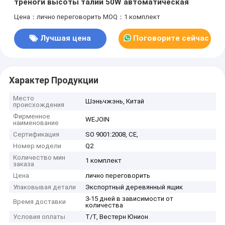
треноги высоты талии 50W автоматическая
Цена：лично переговорить
MOQ：1 комплект
Лучшая цена
Поговорите сейчас
Характер Продукции
Место
Шэньчжэнь, Китай
происхождения
Фирменное
WEJOIN
наименование
Сертификация
SO 9001:2008, CE,
Номер модели
Q2
Количество мин
1 комплект
заказа
Цена
лично переговорить
Упаковывая детали
Экспортный деревянный ящик
3-15 дней в зависимости от
Время доставки
количества
Условия оплаты
Т/Т, Вестерн Юнион