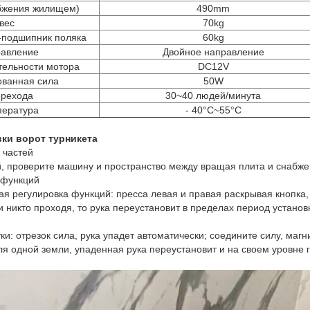
абжения жилищем)
490mm
вес
70kg
-подшипник поляка
60kg
авление
Двойное направление
тельности мотора
DC12V
ванная сила
50W
ерехода
30~40 людей/минута
пература
- 40°C~55°C
вки
ворот турникета
 частей
й, проверите машину и пространство между вращая плита и снабж
 функций
ая регулировка функций: пресса левая и правая раскрывая кнопка,
ли никто проходя, то рука переустановит в пределах период установ
ки: отрезок сила, рука упадет автоматически; соедините силу, магн
ля одной земли, упаденная рука переустановит и на своем уровне 