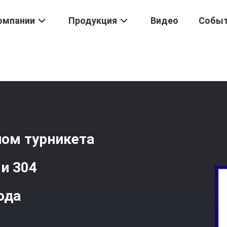
омпании
Продукция
Видео
Собы
истема Управления Доступом Турникета Треноги Нержавеющей С
пом турникета
и 304
ода