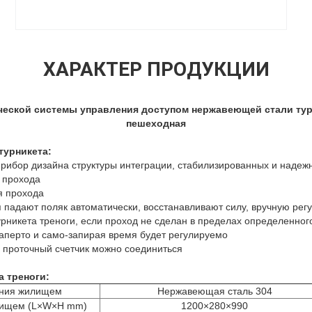
ХАРАКТЕР ПРОДУКЦИИ
ческой системы управления доступом нержавеющей стали турн
пешеходная
турникета
:
прибор дизайна структуры интеграции, стабилизированных и надеж
 прохода
я прохода
ия падают поляк автоматически, восстанавливают силу, вручную рег
урникета треноги, если проход не сделан в пределах определенног
заперто и само-запирая время будет регулируемо
 проточный счетчик можно соединиться
 треноги:
ения жилищем
Нержавеющая сталь 304
лищем (L×W×H mm)
1200×280×990