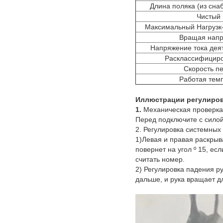
Длина поляка (из сн
Чистый 
Максимальный Нагрузк
Вращая напр
Напряжение тока дея
Расклассифициро
Скорость п
Работая тем
Иллюстрации регулиро
1.
Механическая проверка
Перед подключите с сило
2. Регулировка системных
1)Левая и правая раскрыв
повернет на угол º 15, ес
считать номер.
2) Регулировка падения ру
дальше, и рука вращает д