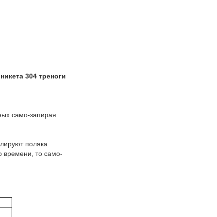
икета 304 треноги
ных само-запирая
улируют поляка
о времени, то само-