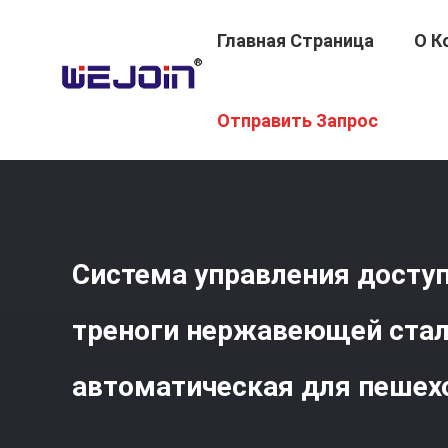
Главная Страница
О К
Главная Страница
/
Продукция
/
Турникет Трипод
/
С
Отправить Запрос
Система управления досту
треноги нержавеющей стал
автоматическая для пешех