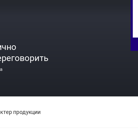
ично
ереговорить
а
ктер продукции