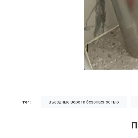
тег:
въездные ворота безопасностью
П