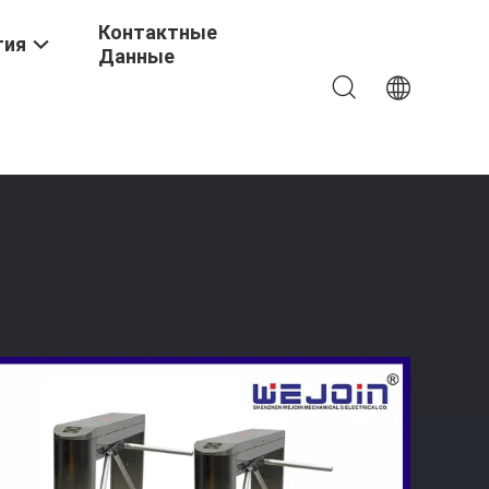
Контактные
тия
Данные
тали 304 Автоматическая Для Пешехода