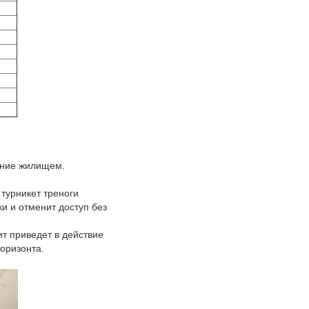
ение жилищем.
 турникет треноги
ки и отменит доступ без
ит приведет в действие
горизонта.