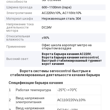
способности
Ширина прохода
600~1100mm (пара)
Электропитание
AC220V±10%, AC110V±10%
Материал шкафа
Нержавеющая сталь 304
Напряжение тока
деятельности
DC24V
мотора
Относительная
≤90%
влажность
Офис школа аэропорт метро на
Применение
открытом воздухе
,
Ворота барьера качания AC220V
,
Ворота барьера качания servocontrol
Высокий свет:
Быстрый стабилизированный турникет
ворот качания
Ворота системы servocontrol быстрые и
стабилизированные деятельности качания барьера
Спецификации барьера качания
1
Работая температура
-25℃~+70℃
Ввод напряжения
2
AC110/220V±10%
электропитания
Ввод напряжения
3
DC24V ±10%