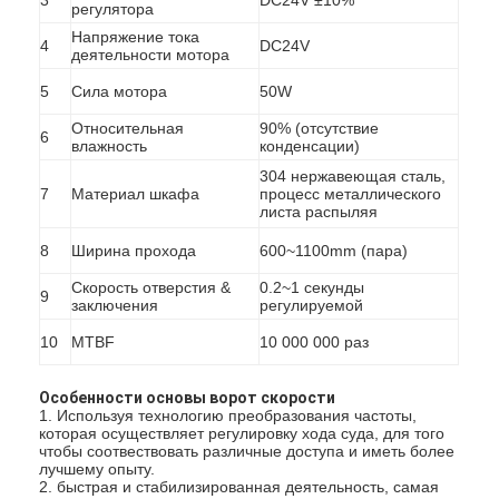
регулятора
Напряжение тока
4
DC24V
деятельности мотора
5
Сила мотора
50W
Относительная
90% (отсутствие
6
влажность
конденсации)
304 нержавеющая сталь,
7
Материал шкафа
процесс металлического
листа распыляя
8
Ширина прохода
600~1100mm (пара)
Скорость отверстия &
0.2~1 секунды
9
заключения
регулируемой
10
MTBF
10 000 000 раз
Особенности основы ворот скорости
1. Используя технологию преобразования частоты,
которая осуществляет регулировку хода суда, для того
чтобы соотвествовать различные доступа и иметь более
лучшему опыту.
2. быстрая и стабилизированная деятельность, самая