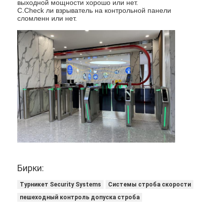
выходной мощности хорошо или нет.
О нас
C.Check ли взрыватель на контрольной панели
сломленн или нет.
Экскурсия по заводу
Контроль качества
Новости
Случаи
Поговорите сейчас
Турникет
Бирки:
Парковочный шлагбаум
Турникет Security Systems
Системы строба скорости
пешеходный контроль допуска строба
Автоматический шлагбаум ворота