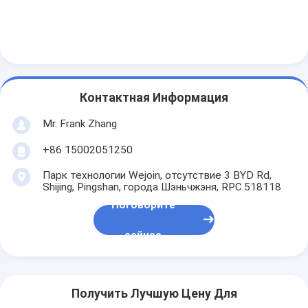
Запрет на проезд через платные ворота
Стрела шлагбаум
Автомобиль шлагбаум
Контактная Информация
Турникет трипод
Mr. Frank Zhang
Электронный шлагбаум
+86 15002051250
Интеллектуальный шлагбаум
Парк технологии Wejoin, отсутствие 3 BYD Rd,
Shijing, Pingshan, города Шэньчжэня, RPC.518118
Строб турникета контроля допуска
Поговорите
Турникеты с раздвижными створками
сейчас
Турникет качания
Полноростовые турникеты
Получить Лучшую Цену Для