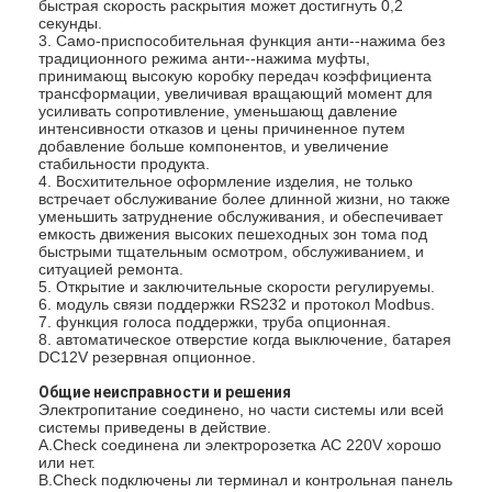
быстрая скорость раскрытия может достигнуть 0,2
секунды.
3. Само-приспособительная функция анти--нажима без
традиционного режима анти--нажима муфты,
принимающ высокую коробку передач коэффициента
трансформации, увеличивая вращающий момент для
усиливать сопротивление, уменьшающ давление
интенсивности отказов и цены причиненное путем
добавление больше компонентов, и увеличение
стабильности продукта.
4. Восхитительное оформление изделия, не только
встречает обслуживание более длинной жизни, но также
уменьшить затруднение обслуживания, и обеспечивает
емкость движения высоких пешеходных зон тома под
быстрыми тщательным осмотром, обслуживанием, и
ситуацией ремонта.
5. Открытие и заключительные скорости регулируемы.
6. модуль связи поддержки RS232 и протокол Modbus.
7. функция голоса поддержки, труба опционная.
8. автоматическое отверстие когда выключение, батарея
DC12V резервная опционное.
Домой
Общие неисправности и решения
Электропитание соединено, но части системы или всей
Продукты
системы приведены в действие.
A.Check соединена ли электророзетка AC 220V хорошо
или нет.
Видеозаписи
B.Check подключены ли терминал и контрольная панель